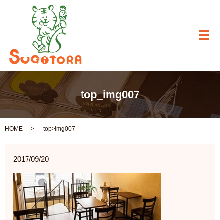
メ
top_img007
HOME
top_img007
2017/09/20