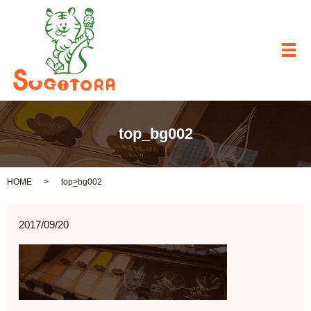
メ
top_bg002
HOME
top_bg002
2017/09/20