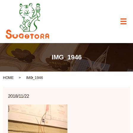
メ
IMG_1946
HOME
IMG_1946
2018/11/22