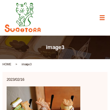
メ
image3
HOME
image3
2023/02/16