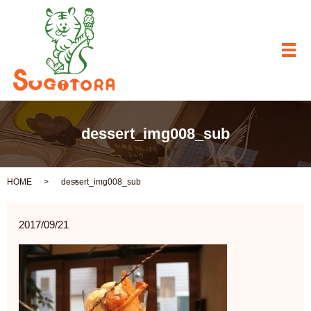
メ
dessert_img008_sub
HOME
dessert_img008_sub
2017/09/21