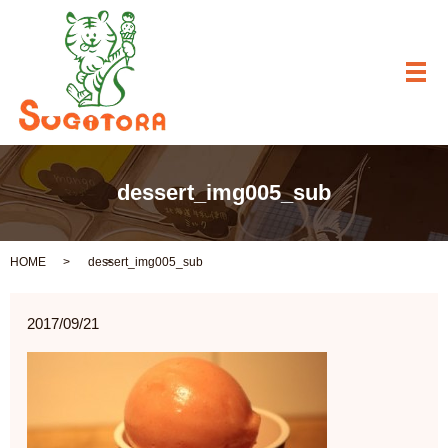
メ
dessert_img005_sub
HOME
dessert_img005_sub
2017/09/21