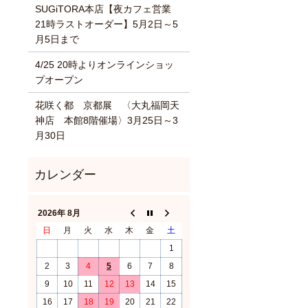
SUGiTORA本店【夜カフェ営業
21時ラストオーダー】5月2日～5
月5日まで
4/25 20時よりオンラインショッ
プオープン
花咲く都 京都展 〈大丸福岡天
神店 本館8階催場〉3月25日～3
月30日
2026年 8月
日
月
火
水
木
金
土
1
2
3
4
5
6
7
8
9
10
11
12
13
14
15
16
17
18
19
20
21
22