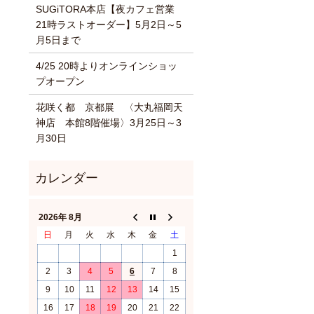
SUGiTORA本店【夜カフェ営業
21時ラストオーダー】5月2日～5
月5日まで
4/25 20時よりオンラインショッ
プオープン
花咲く都 京都展 〈大丸福岡天
神店 本館8階催場〉3月25日～3
月30日
2026年 8月
日
月
火
水
木
金
土
1
2
3
4
5
6
7
8
9
10
11
12
13
14
15
16
17
18
19
20
21
22