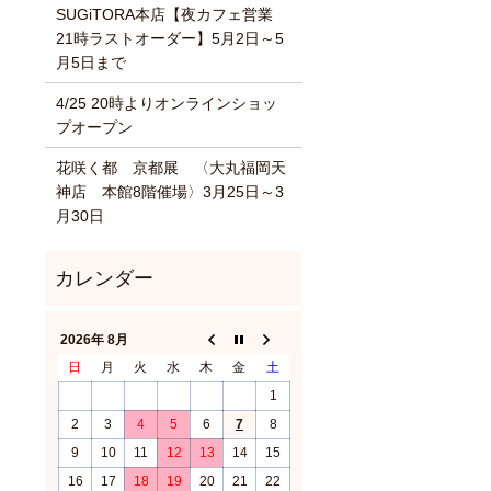
SUGiTORA本店【夜カフェ営業
21時ラストオーダー】5月2日～5
月5日まで
4/25 20時よりオンラインショッ
プオープン
花咲く都 京都展 〈大丸福岡天
神店 本館8階催場〉3月25日～3
月30日
2026年 8月
日
月
火
水
木
金
土
1
2
3
4
5
6
7
8
9
10
11
12
13
14
15
16
17
18
19
20
21
22