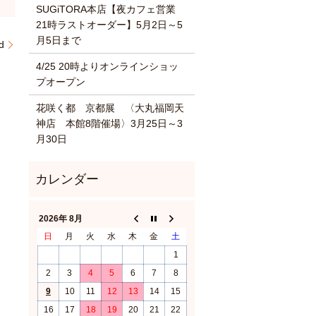
SUGiTORA本店【夜カフェ営業
21時ラストオーダー】5月2日～5
月5日まで
d
4/25 20時よりオンラインショッ
プオープン
花咲く都 京都展 〈大丸福岡天
神店 本館8階催場〉3月25日～3
月30日
2026年 8月
日
月
火
水
木
金
土
1
2
3
4
5
6
7
8
9
10
11
12
13
14
15
16
17
18
19
20
21
22