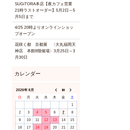
SUGiTORA本店【夜カフェ営業
21時ラストオーダー】5月2日～5
月5日まで
4/25 20時よりオンラインショッ
プオープン
花咲く都 京都展 〈大丸福岡天
神店 本館8階催場〉3月25日～3
月30日
2026年 8月
日
月
火
水
木
金
土
1
2
3
4
5
6
7
8
9
10
11
12
13
14
15
16
17
18
19
20
21
22