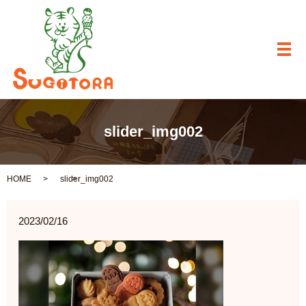
メ
slider_img002
HOME
slider_img002
2023/02/16