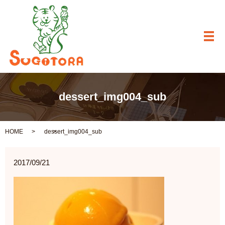
メ
dessert_img004_sub
HOME
dessert_img004_sub
2017/09/21