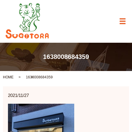
メ
1638008684359
HOME
1638008684359
2021/11/27